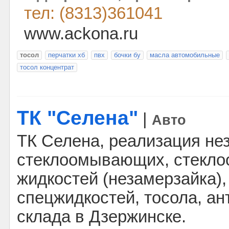
тел: (8313)361041
www.ackona.ru
тосол
перчатки хб
пвх
бочки бу
масла автомобильные
тосол концентрат
ТК "Селена"
|
Авто
ТК Селена, реализация н
стеклоомывающих, стекло
жидкостей (незамерзайка),
спецжидкостей, тосола, а
склада в Дзержинске.