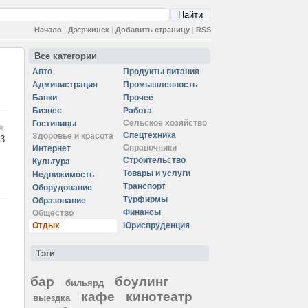
Начало
|
Дзержинск
|
Добавить страницу
|
RSS
Все категории
Авто
Продукты питания
Администрация
Промышленность
Банки
Прочее
Бизнес
Работа
Сельское хозяйство
Гостиницы
Спецтехника
Здоровье и красота
3
Справочники
Интернет
Строительство
Культура
Товары и услуги
Недвижимость
Транспорт
Оборудование
Турфирмы
Образование
Финансы
Общество
Отдых
Юриспруденция
Тэги
бар
боулинг
бильярд
кафе
кинотеатр
выездка