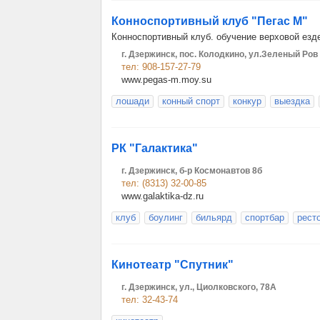
Конноспортивный клуб "Пегас М"
Конноспортивный клуб. обучение верховой езде
г. Дзержинск, пос. Колодкино, ул.Зеленый Ров
тел: 908-157-27-79
www.pegas-m.moy.su
лошади
конный спорт
конкур
выездка
РК "Галактика"
г. Дзержинск, б-р Космонавтов 8б
тел: (8313) 32-00-85
www.galaktika-dz.ru
клуб
боулинг
бильярд
спортбар
рест
Кинотеатр "Спутник"
г. Дзержинск, ул., Циолковского, 78А
тел: 32-43-74