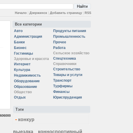
Начало
|
Дзержинск
|
Добавить страницу
|
RSS
Все категории
Авто
Продукты питания
Администрация
Промышленность
Банки
Прочее
Бизнес
Работа
Сельское хозяйство
Гостиницы
Спецтехника
Здоровье и красота
Справочники
Интернет
Строительство
Культура
Товары и услуги
Недвижимость
Транспорт
Оборудование
Турфирмы
Образование
Финансы
Общество
Отдых
Юриспруденция
Тэги
606000
-
конкур
выездка
конноспортивный