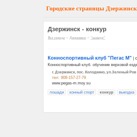
Городские страницы Дзержинск
Дзержинск - конкур
»
»
Все города
Дзержинск
"конкур"
Конноспортивный клуб "Пегас М"
|
Конноспортивный клуб. обучение верховой езде
г. Дзержинск, пос. Колодкино, ул.Зеленый Ров
тел: 908-157-27-79
www.pegas-m.moy.su
лошади
конный спорт
конкур
выездка