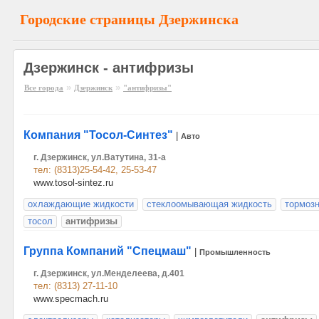
Городские страницы Дзержинска
Дзержинск - антифризы
»
»
Все города
Дзержинск
"антифризы"
Компания "Тосол-Синтез"
|
Авто
г. Дзержинск, ул.Ватутина, 31-а
тел: (8313)25-54-42, 25-53-47
www.tosol-sintez.ru
охлаждающие жидкости
стеклоомывающая жидкость
тормоз
тосол
антифризы
Группа Компаний "Спецмаш"
|
Промышленность
г. Дзержинск, ул.Менделеева, д.401
тел: (8313) 27-11-10
www.specmach.ru