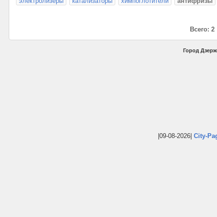
электролизеры
кaтaлизатopы
химпoглoтители
антифризы
Всего: 2
Город Дзерж
|09-08-2026|
City-Pa