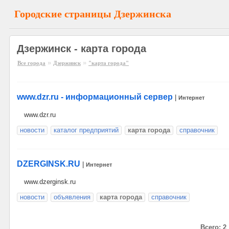
Городские страницы Дзержинска
Дзержинск - карта города
»
»
Все города
Дзержинск
"карта города"
www.dzr.ru - информационный сервер
|
Интернет
www.dzr.ru
новости
каталог предприятий
карта города
справочник
DZERGINSK.RU
|
Интернет
www.dzerginsk.ru
новости
объявления
карта города
справочник
Всего: 2